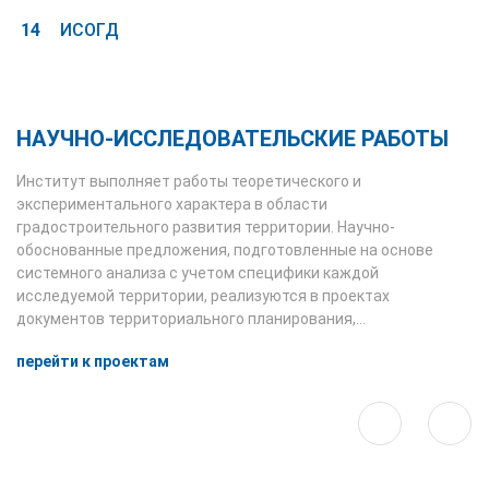
ИСОГД
НАУЧНО-ИССЛЕДОВАТЕЛЬСКИЕ РАБОТЫ
Институт выполняет работы теоретического и
экспериментального характера в области
градостроительного развития территории. Научно-
обоснованные предложения, подготовленные на основе
системного анализа с учетом специфики каждой
исследуемой территории, реализуются в проектах
документов территориального планирования,
градостроительного зонирования, градостроительной
перейти к проектам
документации по планировке территории. За последние
несколько лет в ЕГИСУ НИОКР было зарегистрировано 46
научно-исследовательских работ прикладного вида,
выполненных специалистами института.