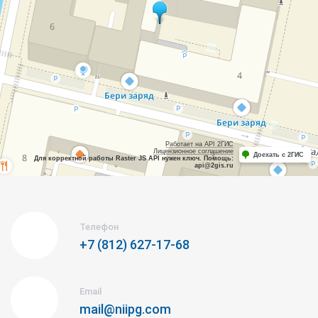
Работает на API 2ГИС
Лицензионное соглашение
Доехать с 2ГИС
Для корректной работы Raster JS API нужен ключ. Помощь:
api@2gis.ru
Телефон
+7 (812) 627-17-68
Email
mail@niipg.com