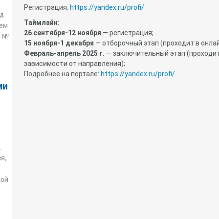
Регистрация:
https://yandex.ru/profi/
од
Таймлайн:
ием
26 сентября-12 ноября
— регистрация;
4 №
15 ноября-1 декабря
— отборочный этап (проходит в онла
Февраль-апрель 2025 г.
— заключительный этап (проходит
зависимости от направления);
Подробнее на портале:
https://yandex.ru/profi/
ии
.
я,
кой