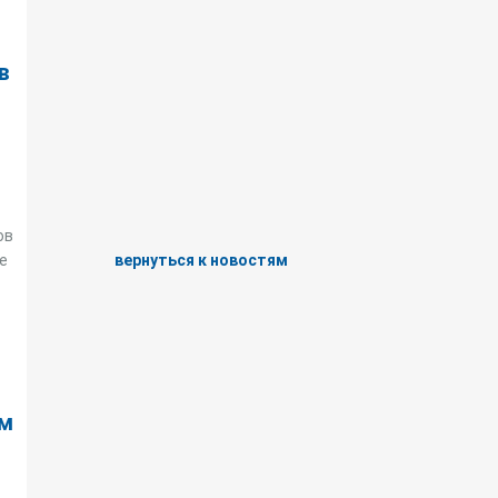
в
ов
вернуться к новостям
е
им