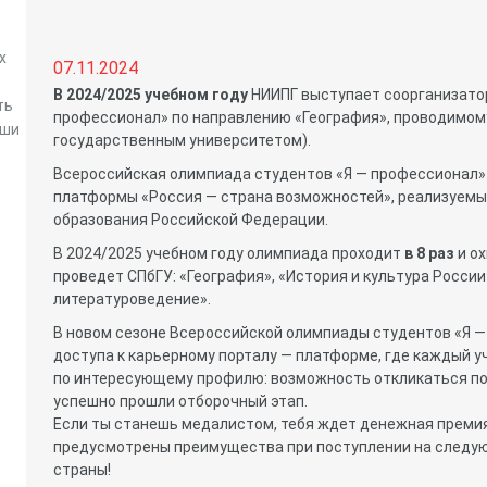
х
07.11.2024
В 2024/2025 учебном году
НИИПГ выступает соорганизато
ть
профессионал» по направлению «География», проводимо
аши
государственным университетом).
Всероссийская олимпиада студентов «Я — профессионал»
платформы «Россия — страна возможностей», реализуемы
образования Российской Федерации.
В 2024/2025 учебном году олимпиада проходит
в 8 раз
и о
проведет СПбГУ: «География», «История и культура Росси
литературоведение».
В новом сезоне Всероссийской олимпиады студентов «Я 
доступа к карьерному порталу — платформе, где каждый 
по интересующему профилю: возможность откликаться по
успешно прошли отборочный этап.
Если ты станешь медалистом, тебя ждет денежная премия 
предусмотрены преимущества при поступлении на следую
страны!