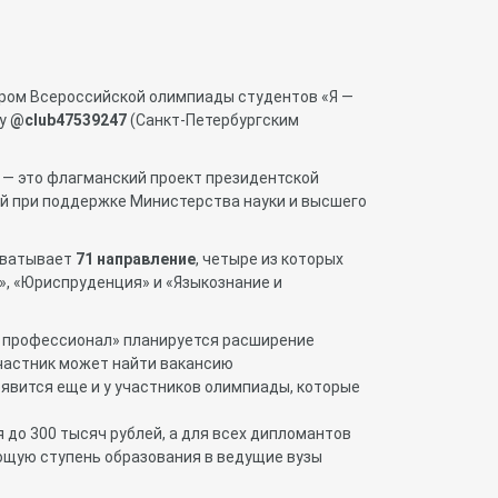
ром Всероссийской олимпиады студентов «Я —
му
@club47539247
(Санкт-Петербургским
 — это флагманский проект президентской
й при поддержке Министерства науки и высшего
хватывает
71 направление
, четыре из которых
и», «Юриспруденция» и «Языкознание и
— профессионал» планируется расширение
участник может найти вакансию
явится еще и у участников олимпиады, которые
до 300 тысяч рублей, а для всех дипломантов
щую ступень образования в ведущие вузы