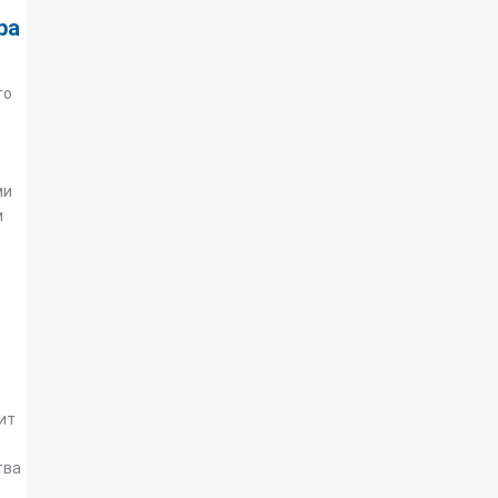
ра
го
ми
и
ит
тва