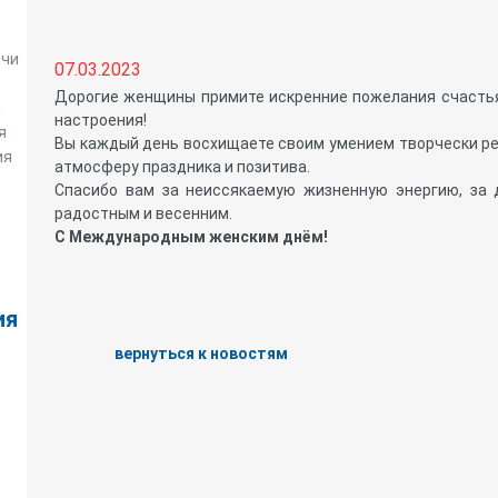
очи
07.03.2023
Дорогие женщины примите искренние пожелания счастья, 
и
настроения!
я
Вы каждый день восхищаете своим умением творчески р
ия
атмосферу праздника и позитива.
Спасибо вам за неиссякаемую жизненную энергию, за 
радостным и весенним.
С Международным женским днём!
ия
вернуться к новостям