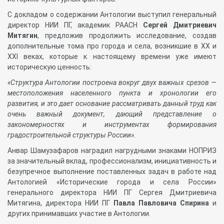
С докладом о содержании Антологии выступил генеральный
директор НИИ ПГ, академик РААСН
Сергей Дмитриевич
Митягин
, предложив продолжить исследование, создав
дополнительные тома про города и села, возникшие в ХХ и
ХХI веках, которые к настоящему времени уже имеют
историческую ценность:
«Структура Антологии построена вокруг двух важных срезов —
местоположения населенного пункта и хронологии его
развития, и это дает основание рассматривать данный труд как
очень важный документ, дающий представление о
закономерностях и инструментах формирования
градостроительной структуры России».
Анвар Шамузафаров наградил нагрудными знаками НОПРИЗ
за значительный вклад, профессионализм, инициативность и
безупречное выполнение поставленных задач в работе над
Антологией «Исторические города и села России»
генерального директора НИИ ПГ Сергея Дмитриевича
Митягина, директора НИИ ПГ
Павла Павловича Спирина
и
других принимавших участие в Антологии.