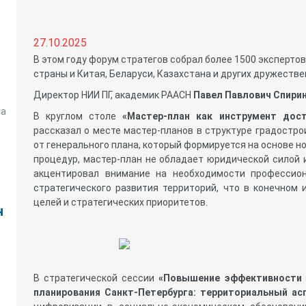
27.10.2025
В этом году форум стратегов собрал более 1500 экспертов
страны и Китая, Беларуси, Казахстана и других дружестве
Директор НИИ ПГ, академик РААСН
Павел Павлович Спири
га
В круглом столе
«Мастер-план как инструмент дос
рассказал о месте мастер-планов в структуре градостро
от генерального плана, который формируется на основе 
процедур, мастер-план не обладает юридической силой и
акцентировал внимание на необходимости профессион
стратегического развития территорий, что в конечном
целей и стратегических приоритетов.
н
В стратегической сессии
«Повышение эффективности 
планирования Санкт-Петербурга: территориальный ас