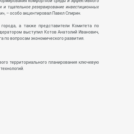
 формирования комфортной среды и эффективного
ки и тщательное резервирование инвестиционных
ии»
, – особо акцентировал Павел Спирин.
 города, а также представители Комитета по
одератором выступил Котов Анатолий Иванович,
а по вопросам экономического развития.
ивого территориального планирования ключевую
технологий.