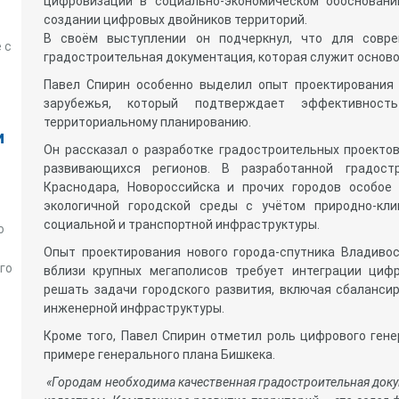
цифровизации в социально-экономическом обосновани
создании цифровых двойников территорий.
В своём выступлении он подчеркнул, что для совре
 с
градостроительная документация, которая служит осново
Павел Спирин особенно выделил опыт проектирования 
зарубежья, который подтверждает эффективнос
территориальному планированию.
и
Он рассказал о разработке градостроительных проекто
развивающихся регионов. В разработанной градост
Краснодара, Новороссийска и прочих городов особое
экологичной городской среды с учётом природно-кли
социальной и транспортной инфраструктуры.
о
Опыт проектирования нового города-спутника Владивос
го
вблизи крупных мегаполисов требует интеграции циф
решать задачи городского развития, включая сбаланси
инженерной инфраструктуры.
Кроме того, Павел Спирин отметил роль цифрового ген
примере генерального плана Бишкека.
«Городам необходима качественная градостроительная доку