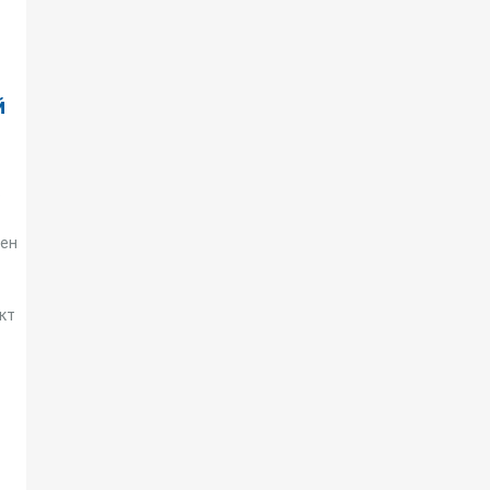
й
о
ден
кт