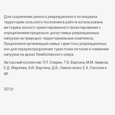
Для сохранения ценного рекреационного потенциала
территории сельского поселения в работе использована
методика эколого-ориентированного проектирования с
определением предельно-допустимых рекреационных
нагрузок на природно-территориальные комплексы.
Предложена организация новых туристско-рекреационных
зон для перераспределения туристских потоков и снижения
нагрузки на ареал Лемболовского озера.
Авторский коллектив: П.П. Спирин, Т.В. Варгина, М.М. Амиров,
Е.Д. Мареева, А.Ю. Варгина, Д.В., Омельченко, Е.А. Соколов и
др.
2012г.