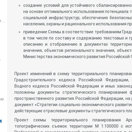
создание условий для устойчивого сбалансированно
на основе оптимального использования потенциала т
социальной инфраструктур, обеспечения безопасны
...
населения, охраны и рационального использования п
приведение Схемы в соответствие требованиям Град
в том числе по составу и содержанию текстовых и г
описанию и отображению в документах территори
значения, объектов регионального значения, объек
Министерства экономического развития Российской Ф
–
Проект изменений в схему территориального планирова
Градостроительного кодекса Российской Федерации,
Водного кодекса Российской Федерации и иных законод
положены документы стратегического планирования ф
пространственного развития Российской Федерации, на 
ью
документ «Стратегии социально-экономического развития
действующие отраслевые документы стратегического пл
и
Проект схемы территориального планирования Ар
топографических съемок территории М 1:100000 с ис