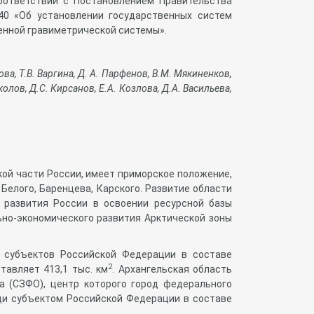
соответствии с Постановлением Правительства
0 «Об установлении государственных систем
енной гравиметрической системы».
ва, Т.В. Варгина, Д. А. Парфенов, В.М. Мякиненков,
олов, Д.С. Кирсанов, Е.А. Козлова, Д.А. Васильева,
ой части России, имеет приморское положение,
Белого, Баренцева, Карского. Развитие области
 развития России в освоении ресурсной базы
ьно-экономического развития Арктической зоны
х субъектов Российской Федерации в составе
2
тавляет 413,1 тыс. км
. Архангельская область
а (СЗФО), центр которого город федерального
ади субъектом Российской Федерации в составе