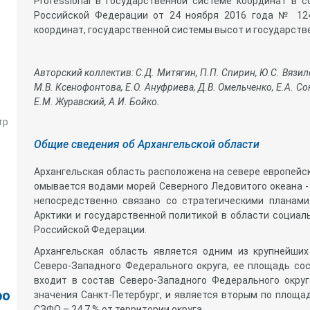
Professional в государственной системе координат в 
Российской Федерации от 24 ноября 2016 года № 124
координат, государственной системы высот и государств
Авторский коллектив: С.Д. Митягин, П.П. Спирин, Ю.С. Вязило
М.В. Ксенофонтова, Е.О. Ануфриева, Д.В. Омельченко, Е.А. Сок
Е.М. Журавский, А.И. Бойко.
тр
Общие сведения об Архангельской области
Архангельская область расположена на севере европейск
омывается водами морей Северного Ледовитого океана - 
непосредственно связано со стратегическими планами
Арктики и государственной политикой в области социал
Российской Федерации.
Архангельская область является одним из крупнейши
Северо-Западного Федерального округа, ее площадь сос
входит в состав Северо-Западного Федерального округ
ро
значения Санкт-Петербург, и является вторым по площ
СЗФО – 24,7 % от территории округа.