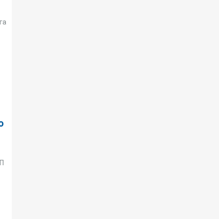
га
о
ТП