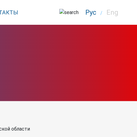
Рус
Eng
ТАКТЫ
/